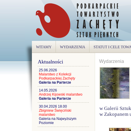
WITAMY
WYDARZENIA
STATUT I CELE TO
Aktualności
Wydarzenia
25.06.2026
Malarstwo z Kolekcji
Podkarpackiej Zachęty
Galeria na Parterze
14.05.2026
Andrzej Kijowski malarstwo
Galeria na Parterze
30.04.2026 18.00
w Galerii Sztu
Zbigniew Święciński
w Zakopanem ul
malarstwo
Galeria na Najwyższym
Poziomie