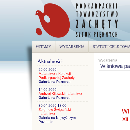
WITAMY
WYDARZENIA
STATUT I CELE TO
Aktualności
Wydarzenia
Wiśniowa p
25.06.2026
Malarstwo z Kolekcji
Podkarpackiej Zachęty
Galeria na Parterze
14.05.2026
Andrzej Kijowski malarstwo
Galeria na Parterze
30.04.2026 18.00
Zbigniew Święciński
malarstwo
Galeria na Najwyższym
Poziomie